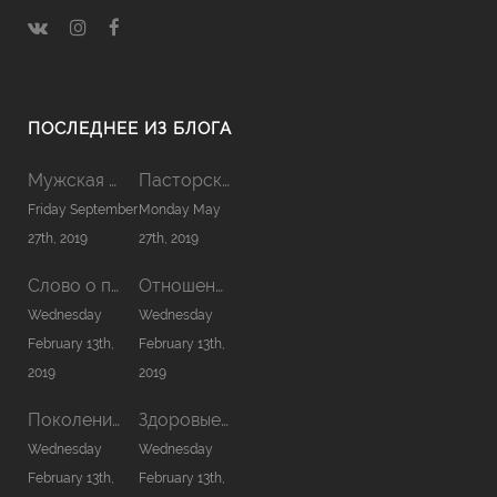
ПОСЛЕДНЕЕ ИЗ БЛОГА
Мужская Койнония 2019
Пасторская Койнония 2019
Friday September
Monday May
27th, 2019
27th, 2019
Слово о причастии
Отношения в семье
Wednesday
Wednesday
February 13th,
February 13th,
2019
2019
Поколение нового сезона
Здоровые отношения с Богом
Wednesday
Wednesday
February 13th,
February 13th,