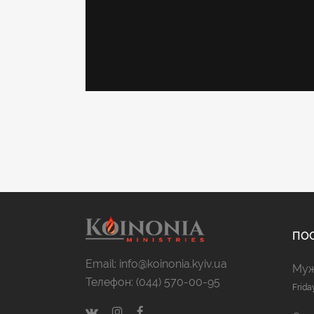
ПОС
Email: info@koinonia.kyiv.ua
Муж
Телефон: (044) 570-00-95
Frida