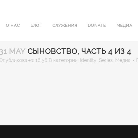
О НАС
БЛОГ
СЛУЖЕНИЯ
DONATE
МЕДИА
31 MAY
СЫНОВСТВО, ЧАСТЬ 4 ИЗ 4
Опубликовано: 16:56
В категории:
Identity_Series
,
Медиа