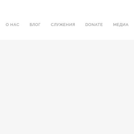
О НАС
БЛОГ
СЛУЖЕНИЯ
DONATE
МЕДИА