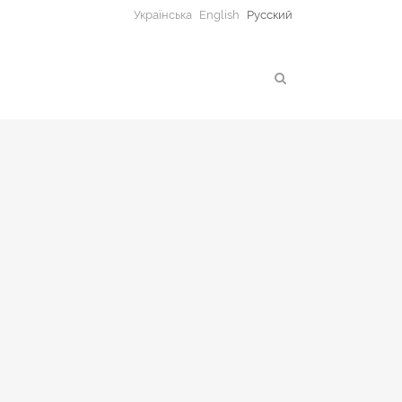
Українська
English
Русский