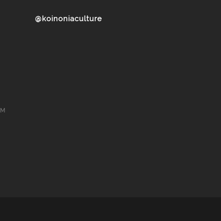
@koinoniaculture
ом