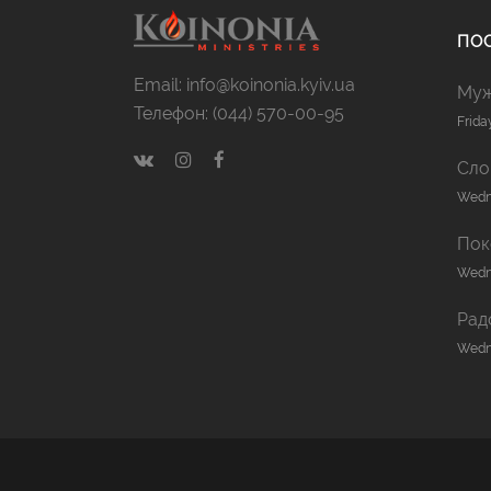
ПОС
Email: info@koinonia.kyiv.ua
Муж
Телефон: (044) 570-00-95
Frida
Сло
Wedne
Пок
Wedne
Рад
Wedne