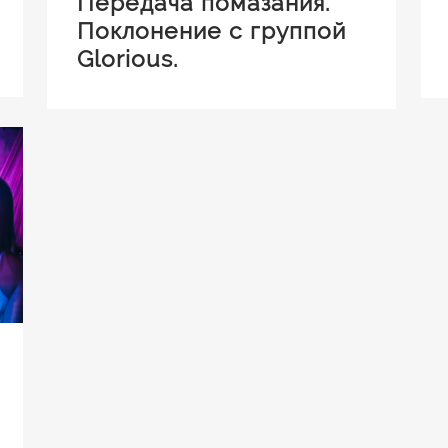
Передача помазания.
Поклонение с группой
Glorious.