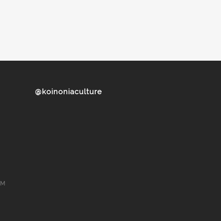
@koinoniaculture
ом