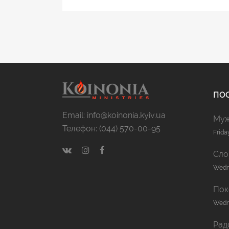
ПОС
Email: info@koinonia.kyiv.ua
Муж
Телефон: (044) 570-00-95
Frida
Сло
Wedne
Пок
Wedne
Рад