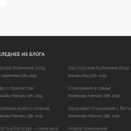
ЛЕДНЕЕ ИЗ БЛОГА
ская Койнония 2019
Пасторская Койнония 2019
y September 27th, 2019
Monday May 27th, 2019
во о причастии
Отношения в семье
sday February 13th, 2019
Wednesday February 13th, 2019
оление нового сезона
Здоровые отношения с Бог
sday February 13th, 2019
Wednesday February 13th, 2019
ость в Господе — сила моя
Новое помазание