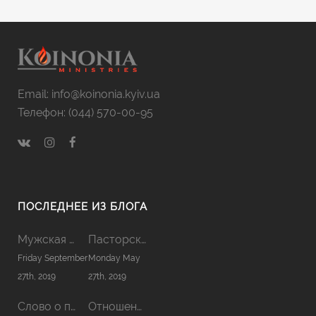
Email: info@koinonia.kyiv.ua
Телефон: (044) 570-00-95
ПОСЛЕДНЕЕ ИЗ БЛОГА
Мужская Койнония 2019
Пасторская Койнония 2019
Friday September
Monday May
27th, 2019
27th, 2019
Слово о причастии
Отношения в семье