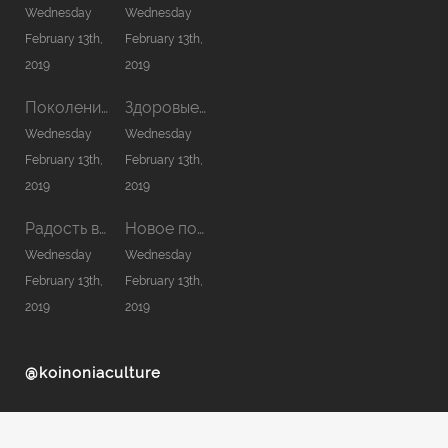
Wednesday
Wednesday
February 13th,
February 13th,
2019
2019
Поколение нового сезона
Здоровые отношения с Богом
Wednesday
Wednesday
February 13th,
February 13th,
2019
2019
Радость в Господе — сила моя
Новое помазание
Wednesday
Wednesday
February 13th,
February 13th,
2019
2019
@koinoniaculture