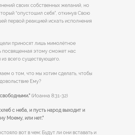
лнений своих собственных желаний, но
Который “опустошил себя”, откинув Свою
шей первой реакцией искать исполнения
е цели приносят лишь мимолётное
нь посвященная этому сможет нас
и из всего существующего.
ем о том, что мы хотим сделать, чтобы
удовольствие Ему?
 свободными.”
(Иоанна 8:31-32)
хлеб с неба, и пусть народ выходит и
ну Моему, или нет.”
тояло вот в чем: Будут ли они вставать и