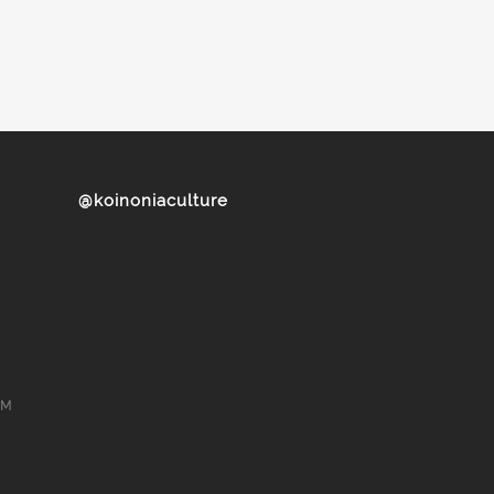
@koinoniaculture
ом