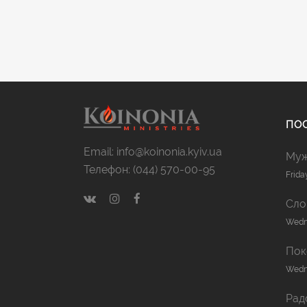
ПОС
Email: info@koinonia.kyiv.ua
Муж
Телефон: (044) 570-00-95
Frida
Сло
Wedne
Пок
Wedne
Рад