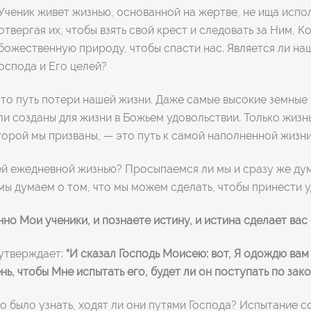
Ученик живет жизнью, основанной на жертве, не ища испо
отвергая их, чтобы взять свой крест и следовать за Ним, 
божественную природу, чтобы спасти нас. Является ли на
оспода и Его целей?
– это путь потери нашей жизни. Даже самые высокие земны
ыли созданы для жизни в Божьем удовольствии. Только жиз
торой мы призваны, — это путь к самой наполненной жизн
й ежедневной жизнью? Просыпаемся ли мы и сразу же дума
 мы думаем о том, что мы можем сделать, чтобы принести 
инно Мои ученики,
и познаете истину, и истина сделает вас
 утверждает:
“И сказал Господь Моисею: вот, Я одождю вам 
ь, чтобы Мне испытать его, будет ли он поступать по зако
 было узнать, ходят ли они путями Господа? Испытание сос