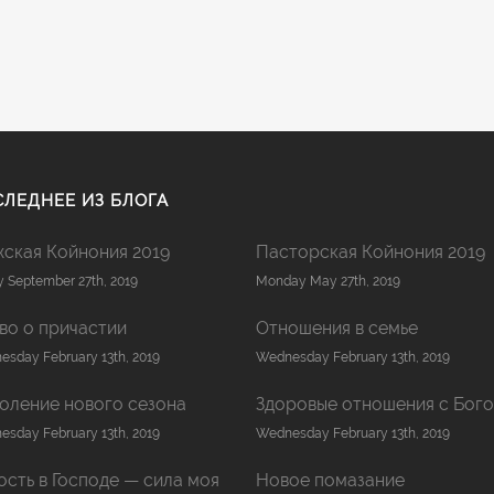
ЛЕДНЕЕ ИЗ БЛОГА
ская Койнония 2019
Пасторская Койнония 2019
y September 27th, 2019
Monday May 27th, 2019
во о причастии
Отношения в семье
sday February 13th, 2019
Wednesday February 13th, 2019
оление нового сезона
Здоровые отношения с Бог
sday February 13th, 2019
Wednesday February 13th, 2019
ость в Господе — сила моя
Новое помазание