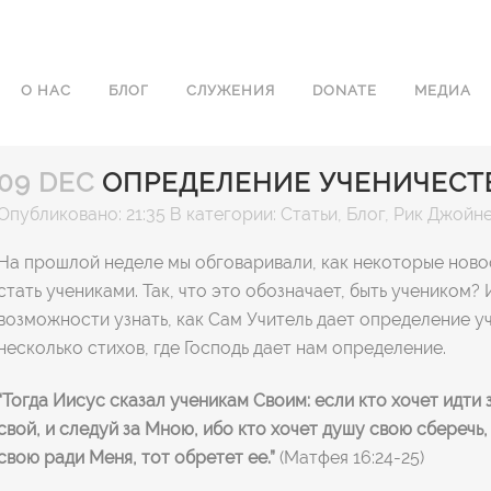
О НАС
БЛОГ
СЛУЖЕНИЯ
DONATE
МЕДИА
09 DEC
ОПРЕДЕЛЕНИЕ УЧЕНИЧЕСТ
Опубликовано: 21:35
В категории:
Статьи
,
Блог
,
Рик Джойн
На прошлой неделе мы обговаривали, как некоторые ново
стать учениками. Так, что это обозначает, быть учеником?
возможности узнать, как Сам Учитель дает определение 
несколько стихов, где Господь дает нам определение.
“Тогда Иисус сказал ученикам Своим: если кто хочет идти 
свой, и следуй за Мною,
ибо кто хочет душу свою сберечь,
свою ради Меня, тот обретет ее.”
(Матфея 16:24-25)