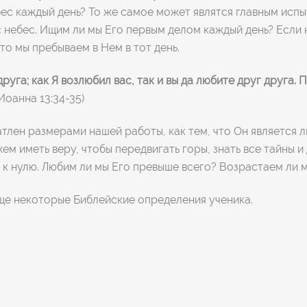
ес каждый день? То же самое может являтся главным испыт
 небес. Ищим ли мы Его первым делом каждый день? Если н
то мы пребываем в Нем в тот день.
руга; как Я возлюбил вас, так и вы да любите друг друга.
П
Иоанна 13:34-35)
атлен размерами нашей работы, как тем, что Он является л
ем иметь веру, чтобы передвигать горы, знать все тайны и
 к нулю. Любим ли мы Его превыше всего? Возрастаем ли м
ще некоторые Библейские определения ученика.