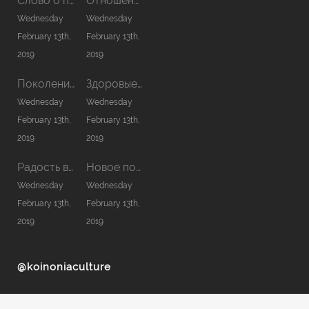
Слово о причастии
Отношения в семье
Wednesday
Wednesday
February 13th,
February 13th,
2019
2019
Поколение нового сезона
Здоровые отношения с Богом
Wednesday
Wednesday
February 13th,
February 13th,
2019
2019
Радость в Господе — сила моя
Новое помазание
Wednesday
Wednesday
February 13th,
February 13th,
2019
2019
@koinoniaculture